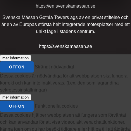
https://en.svenskamassan.se
Svenska Mässan Gothia Towers ägs av en privat stiftelse och
är en av Europas största helt integrerade mötesplatser med ett
unikt läge i stadens centrum.
https://svenskamassan.se
mer information
Strängt nödvändigt
OFF
ON
Dessa cookies är nödvändiga för att webbplatsen ska fungera
korrekt och kan inte inaktiveras. (t.ex. den som lagrar dina
sekretessinställningar)
mer information
Funktionella cookies
OFF
ON
Dessa cookies hjälper webbplatsen att fungera som förväntat
och kan användas för att visa videor, aktivera chattfunktioner,
känna igen om du har besökt tidigare eller hjälpa till att åtgärda