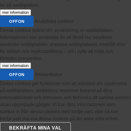
fel på webbplatsen.
mer information
Analytiska cookies
OFF
ON
Dessa cookies spårar din användning av webbplatsen.
Informationen kan användas för att förstå hur besökare
använder webbplatsen, anpassa webbplatsens innehåll eller
för reklam och marknadsföring – allt i syfte att mäta och
förbättra prestandan.
mer information
Reklamkakor
OFF
ON
Dessa cookies ger funktioner som att anpassa din upplevelse
på webbplatsen, skräddarsy annonser baserat på dina
onlineaktiviteter och intressen, och förhindra att samma annons
visas upprepade gånger. Vi kan dela informationen som
samlas in från dessa cookies med tredje part, eller så kan
tredje part placera dessa cookies på din dator eller enhet.