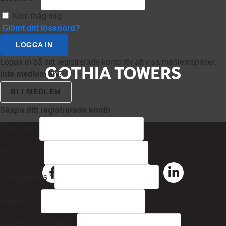
Kom ihåg mig
Glömt ditt lösenord?
LOGGA IN
Logga in på ditt registrerade konto för att visa medlemspriser.
Inte medlem än?
BLI MEDLEM
Skapa ditt registrerade konto
Förnamn
*
Follow us on
Efternamn
*
E-postadress
*
Lösenord
*
Contact
Bekräfta lösenordet
*