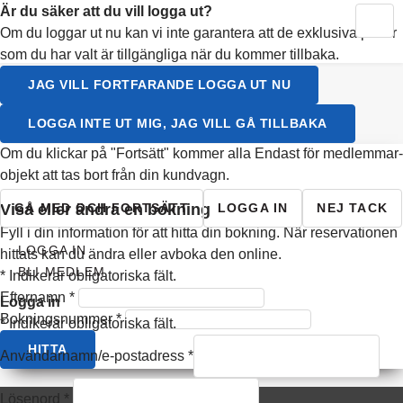
Är du säker att du vill logga ut?
BLI MEDLEM
Om du loggar ut nu kan vi inte garantera att de exklusiva priser
LOGGA IN
som du har valt är tillgängliga när du kommer tillbaka.
Välj ett språk
JAG VILL FORTFARANDE LOGGA UT NU
SVENSKA
LOGGA INTE UT MIG, JAG VILL GÅ TILLBAKA
ENGLISH
Om du klickar på "Fortsätt" kommer alla Endast för medlemmar-
objekt att tas bort från din kundvagn.
GÅ MED OCH FORTSÄTT
LOGGA IN
NEJ TACK
visa eller ändra en bokning
Fyll i din information för att hitta din bokning. När reservationen
LOGGA IN
hittats kan du ändra eller avboka den online.
BLI MEDLEM
*
Indikerar obligatoriska fält.
Efternamn
*
Logga in
Bokningsnummer
*
*
Indikerar obligatoriska fält.
HITTA
Användarnamn/e-postadress
*
Lösenord
*