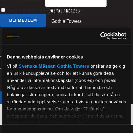
Jag godkänner de allmänna villkoren.
Postal address
BLI MEDLEM
Gothia Towers
Vill du skapa ett registrerat konto? Fyll bara i
402 26
registreringsformuläret, så blir du medlem.
Gothenburg
Observera att fält markerade med * är obligatoriska.
Sweden
Redan medlem?
Denna webbplats använder cookies
LOGGA IN
Visiting address
Vi på
Svenska Mässan
Gothia Towers
önskar att ge dig
E-postadress
en unik kundupplevelse och för att kunna göra detta
Mässans gata 24
Jag samtycker till att ta emot marknadsföringsmeddelanden
använder vi informationskapslar (cookies) och pixels.
från hotellet.
Sekretesspolicy
Några av dessa är nödvändiga för att hemsida och
Contact
bokningar ska fungera, andra bidrar till att du ska få en
JAG SAMTYCKER
skräddarsydd upplevelse samt att vissa cookies används
info@gothiatowers.com
för annonsanpassning. Om du väljer “Tillåt alla”,
accepterar du detta, och samtycker till att vi delar denna
+46 31 750 88 00
information med tredje part, t.ex. våra
marknadsföringspartners. Detta kan innebära att dina
Samtyckesval